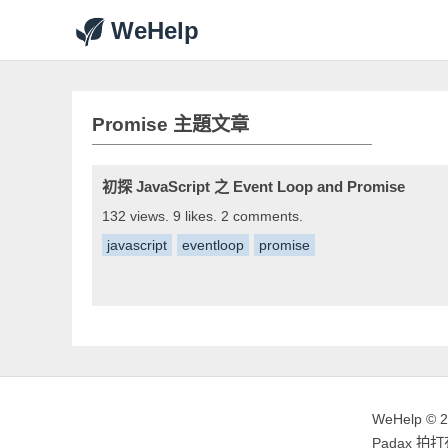
WeHelp
Promise 主題文章
初探 JavaScript 之 Event Loop and Promise
132 views. 9 likes. 2 comments.
javascript
eventloop
promise
WeHelp © 
Padax 拍