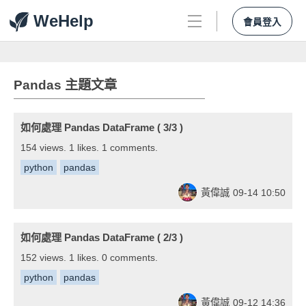
WeHelp
會員登入
Pandas 主題文章
如何處理 Pandas DataFrame ( 3/3 )
154 views. 1 likes. 1 comments.
python
pandas
黃偉誠
09-14 10:50
如何處理 Pandas DataFrame ( 2/3 )
152 views. 1 likes. 0 comments.
python
pandas
黃偉誠
09-12 14:36