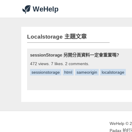
WeHelp
Localstorage 主題文章
sessionStorage 另開分頁資料一定會重置嗎?
472 views. 7 likes. 2 comments.
sessionstorage
html
sameorigin
localstorage
WeHelp © 
Padax 拍