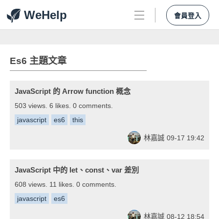
WeHelp
會員登入
Es6 主題文章
JavaScript 的 Arrow function 概念
503 views. 6 likes. 0 comments.
javascript
es6
this
林嘉誠
09-17 19:42
JavaScript 中的 let、const、var 差別
608 views. 11 likes. 0 comments.
javascript
es6
林嘉誠
08-12 18:54