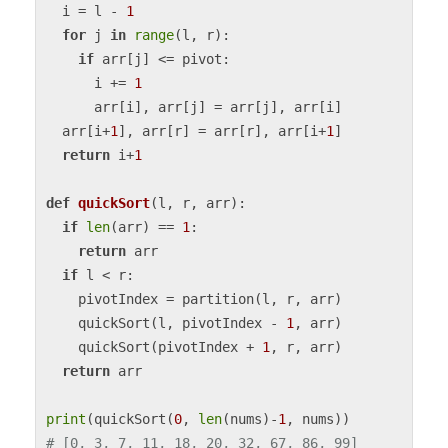
  i = l - 
1
for
 j 
in
range
(l, r):

if
 arr[j] <= pivot:

      i += 
1
      arr[i], arr[j] = arr[j], arr[i]

  arr[i+
1
], arr[r] = arr[r], arr[i+
1
]

return
 i+
1
def
quickSort
(
l, r, arr
):

if
len
(arr) == 
1
:

return
 arr

if
 l < r:

    pivotIndex = partition(l, r, arr)

    quickSort(l, pivotIndex - 
1
, arr)

    quickSort(pivotIndex + 
1
, r, arr)

return
 arr

print
(quickSort(
0
, 
len
(nums)-
1
# [0, 3, 7, 11, 18, 20, 32, 67, 86, 99]