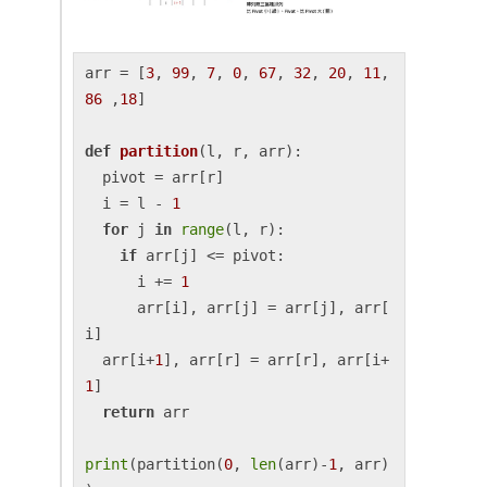
arr = [
3
, 
99
, 
7
, 
0
, 
67
, 
32
, 
20
, 
11
, 
86
 ,
18
]

def
partition
(
l, r, arr
):

  pivot = arr[r]

  i = l - 
1
for
 j 
in
range
(l, r):

if
 arr[j] <= pivot:

      i += 
1
      arr[i], arr[j] = arr[j], arr[
i]

  arr[i+
1
], arr[r] = arr[r], arr[i+
1
]

return
 arr

print
(partition(
0
, 
len
(arr)-
1
, arr)