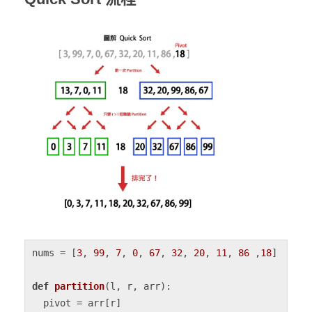
nums = [
3
, 
99
, 
7
, 
0
, 
67
, 
32
, 
20
, 
11
, 
86
 ,
18
]

def
partition
(
l, r, arr
):

  pivot = arr[r]
