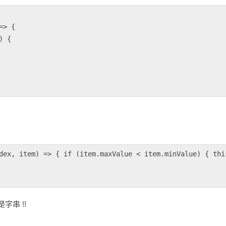
=>
 {

) {

dex, item) => { if (item.maxValue < item.minValue) { thi
是字串 !!