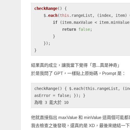
checkRange
(
) {

    $.
each
(
this
.
rangeList
, 
(
index, item
) 
if
 (item.
maxValue
 < item.
minValue
return
false
;

        }

    });

結果真的成立，讓我當下覺得「恩...真是神奇」
於是我問了 GPT，一樣貼上原始碼，Prompt 是：
checkRange() { $.each(this.rangeList, (in
asError = false; }); }

他就直接指出 maxValue 和 minValue 這兩個可能都
我去檢查之後發現，還真的是 XD，最後來總結一下