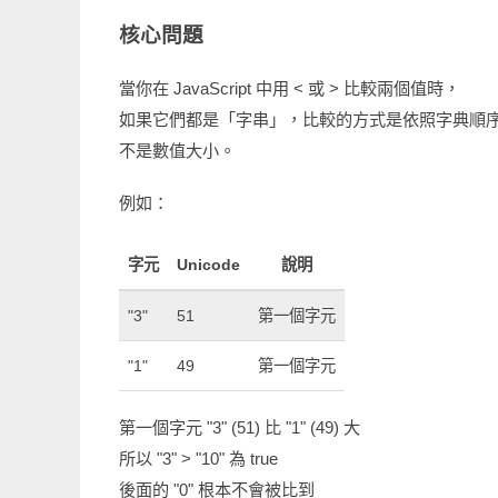
核心問題
當你在 JavaScript 中用 < 或 > 比較兩個值時，
如果它們都是「字串」，比較的方式是依照字典順序（lexico
不是數值大小。
例如：
字元
Unicode
說明
"3"
51
第一個字元
"1"
49
第一個字元
第一個字元 "3" (51) 比 "1" (49) 大
所以 "3" > "10" 為 true
後面的 "0" 根本不會被比到