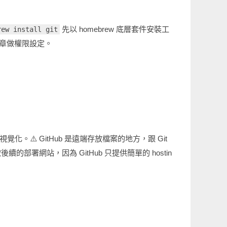
先以 homebrew 底層套件安裝工
rew install git
文章做權限設定。
覺化。⚠️ GitHub 是遠端存放檔案的地方，跟 Git
續的部署網站，因為 GitHub 只提供簡單的 hostin