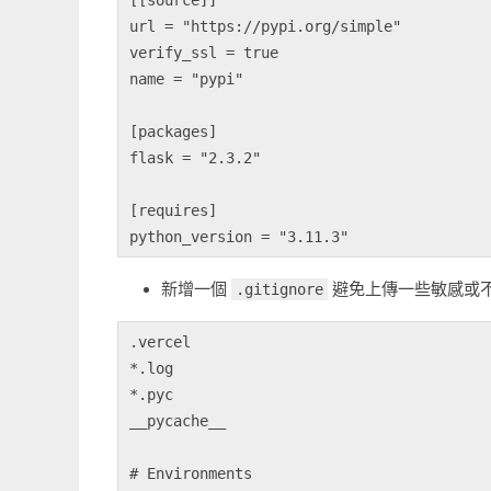
url = "https://pypi.org/simple"

verify_ssl = true

name = "pypi"

[packages]

flask = "2.3.2"

[requires]

新增一個
避免上傳一些敏感或
.gitignore
.vercel

*.log

*.pyc

__pycache__

# Environments 
