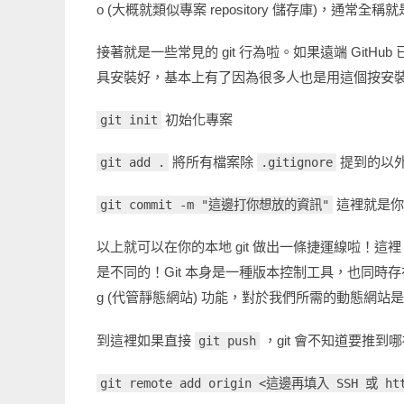
o (大概就類似專案 repository 儲存庫)，通常全稱就是 你
接著就是一些常見的 git 行為啦。如果遠端 GitHub 已經
具安裝好，基本上有了因為很多人也是用這個按安裝 
初始化專案
git init
將所有檔案除
提到的以外全
git add .
.gitignore
這裡就是你
git commit -m "這邊打你想放的資訊"
以上就可以在你的本地 git 做出一條捷運線啦！這裡 Ha
是不同的！Git 本身是一種版本控制工具，也同時存在你的本
g (代管靜態網站) 功能，對於我們所需的動態網站
到這裡如果直接
，git 會不知道要推到
git push
git remote add origin <這邊再填入 SSH 或 ht