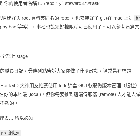
的使用者名稱 ID /repo，如 steward379/flask
建好與 root 資料夾同名的 repo ，也安裝好了 git (在 mac 上是
b
python 等等），本地也設定好權限就可已使用了。可以參考這篇
部上 stage
的艦長日記，分條列點告訴大家你做了什麼改動，通常帶有標題
ckMD 大神朋友推薦使用 fork 這套 GUI 軟體做版本管理（版控）視
地端 (local)，但你需要推到遠端伺服器 (remote) 去才能去做後
是不夠的。
哪裡去….所以必須
tps 網址>