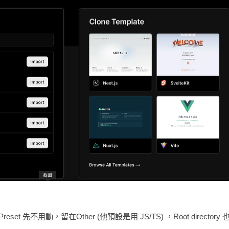
Preset 先不用動，留在Other (他預設是用 JS/TS) ，Root dire