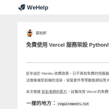
WeHelp
鄒柏軒
免費使用 Vercel 服務架設 Python
近年由於 Heroku 收費政策，已不再有免費的伺服器
法做後端至前端的渲染、安裝套件等等動態網站等
本文根據
彭彭老師的影片
，試著改用 Vercel 的免費
ㄧ樣的地方：
requirements.txt