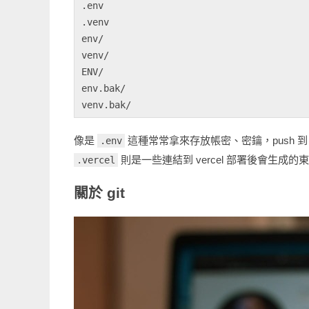
.env 

.venv 

env/ 

venv/

ENV/ 

env.bak/ 

像是
這種常常拿來存放帳密、密鑰，push 到 
.env
則是一些連結到 vercel 部署後會生成的東西
.vercel
關於 git