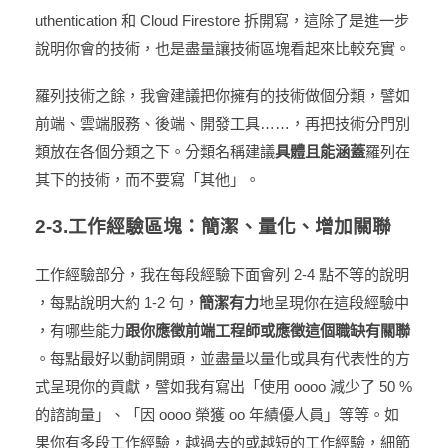
uthentication 和 Cloud Firestore 拆開寫，這除了是進一步
說明你會的技術，也是盡量讓技術區塊看起來比較充實。
羅列技術之餘，我會建議把你擁有的技術做個分類，譬如
前端、雲端服務、後端、開發工具……，再把技術分門別
類放在各個分類之下。分類名稱建議
具體且能涵蓋
羅列在
其下的技術，而不要寫「其他」。
2-3.工作經驗區塊：簡潔、量化、增加關聯
工作經驗部分，我在每段經驗下面會列 2-4 點不等的說明
，每點說明大約 1-2 句，
簡潔有力
地呈現你在這段經驗中
，有哪些能力
跟你應徵前端工程師或應徵這個職缺有關聯
。每點最好以動詞開頭，並盡量以量化或具有代表性的方
式呈現你的貢獻，譬如我有寫出「使用 oooo 減少了 50 %
的諮詢量」、「因 oooo 榮獲 oo 年績優人員」等等。如
果你有多段工作經驗，越過去的或越短的工作經驗，細節