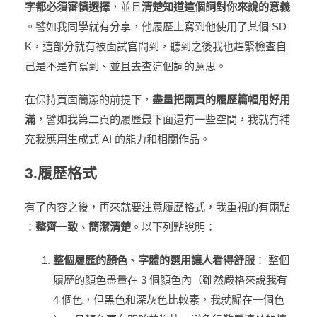
字都必須審慎選擇
，並且
清楚知道這個詞對你來說的意義
。譬如我同學就有分享，他履歷上寫到他使用了某個 SD
K，這部分就有被面試官問到，聽到之後我也趕緊檢查自
己是不是有寫到、並且去查這個詞的意思。
在保持頁面簡潔的前提下，
盡量把兩頁的履歷篇幅用好用
滿
，譬如我第二頁的履歷最下面還有一些空間，我就有補
充我應用生成式 AI 的能力和相關作品。
3.履歷格式
有了內容之後，再來就要注意履歷格式，我重視的有兩點
：
整齊一致
、
簡潔清楚
。以下列點說明：
整個履歷的顏色、字體的選用讓人看得舒服
： 整個
履歷的顏色盡量在 3 個顏色內（雖然嚴格來說我有
4 個色，但黑色和深灰色比較素，我就歸在一個色