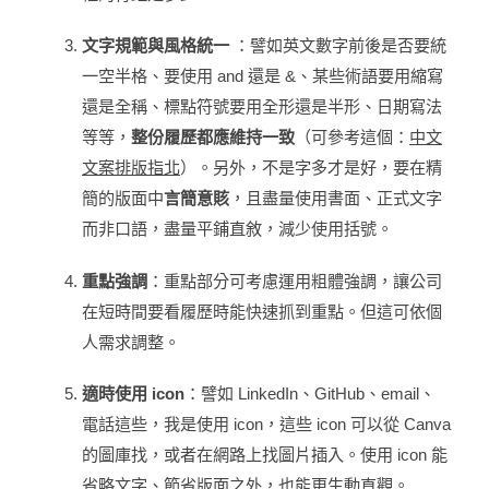
文字規範與風格統一
：譬如英文數字前後是否要統
一空半格、要使用 and 還是 &、某些術語要用縮寫
還是全稱、標點符號要用全形還是半形、日期寫法
等等，
整份履歷都應維持一致
（可參考這個：
中文
文案排版指北
）。另外，不是字多才是好，要在精
簡的版面中
言簡意賅
，且盡量使用書面、正式文字
而非口語，盡量平鋪直敘，減少使用括號。
重點強調
：重點部分可考慮運用粗體強調，讓公司
在短時間要看履歷時能快速抓到重點。但這可依個
人需求調整。
適時使用 icon
：譬如 LinkedIn、GitHub、email、
電話這些，我是使用 icon，這些 icon 可以從 Canva
的圖庫找，或者在網路上找圖片插入。使用 icon 能
省略文字、節省版面之外，也能更生動直觀。