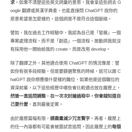
求
。如果不清楚這些英文詞彙的意思，我會拿這些詞去 G
oogle 翻譯或英漢字典查，也能直接問 ChatGPT 說你的
原意希望是怎麼樣的，這個詞是不是符合這個脈絡。
譬如，我在過去工作經驗中，我認為自己是「發展」一個
專案處理流程，而不是「創造」一個流程，故動詞我就沒
有採用他一開始給我的 create，而是改用 develop。
除了翻譯之外，其他適合使用 ChatGPT 的情況像是：譬
如你有很多段經驗，但是要篩選聚焦的時候，就可以跟 C
hatGPT 說你想應徵什麼樣的職位，如果他是這個職位的
資深前輩，以下這些經歷中哪些會比較適合放在履歷上，
然後一直追問調整
。
在一次次討論過程中，你會越知道自
己要什麼
，直到最後定案。
由於履歷篇幅有限，
請盡量減少冗言贅字
。再者，履歷上
的任一內容都有可能會被面試官追問，因此履歷上的
每個