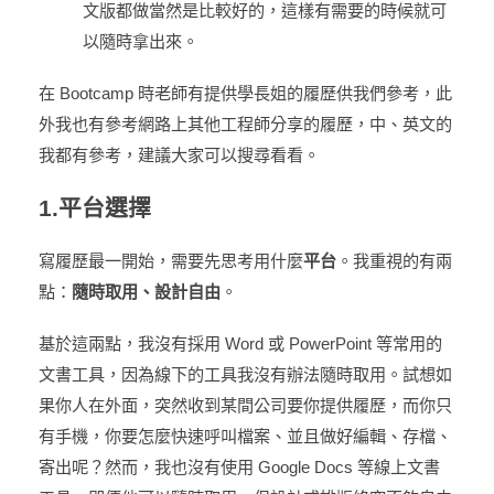
文版都做當然是比較好的，這樣有需要的時候就可
以隨時拿出來。
在 Bootcamp 時老師有提供學長姐的履歷供我們參考，此
外我也有參考網路上其他工程師分享的履歷，中、英文的
我都有參考，建議大家可以搜尋看看。
1.平台選擇
寫履歷最一開始，需要先思考用什麼
平台
。我重視的有兩
點：
隨時取用、設計自由
。
基於這兩點，我沒有採用 Word 或 PowerPoint 等常用的
文書工具，因為線下的工具我沒有辦法隨時取用。試想如
果你人在外面，突然收到某間公司要你提供履歷，而你只
有手機，你要怎麼快速呼叫檔案、並且做好編輯、存檔、
寄出呢？然而，我也沒有使用 Google Docs 等線上文書