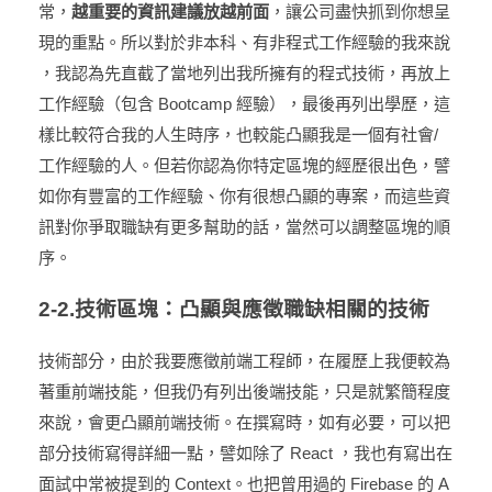
常，
越重要的資訊建議放越前面
，讓公司盡快抓到你想呈
現的重點。所以對於非本科、有非程式工作經驗的我來說
，我認為先直截了當地列出我所擁有的程式技術，再放上
工作經驗（包含 Bootcamp 經驗），最後再列出學歷，這
樣比較符合我的人生時序，也較能凸顯我是一個有社會/
工作經驗的人。但若你認為你特定區塊的經歷很出色，譬
如你有豐富的工作經驗、你有很想凸顯的專案，而這些資
訊對你爭取職缺有更多幫助的話，當然可以調整區塊的順
序。
2-2.技術區塊：凸顯與應徵職缺相關的技術
技術部分，由於我要應徵前端工程師，在履歷上我便較為
著重前端技能，但我仍有列出後端技能，只是就繁簡程度
來說，會更凸顯前端技術。在撰寫時，如有必要，可以把
部分技術寫得詳細一點，譬如除了 React ，我也有寫出在
面試中常被提到的 Context。也把曾用過的 Firebase 的 A