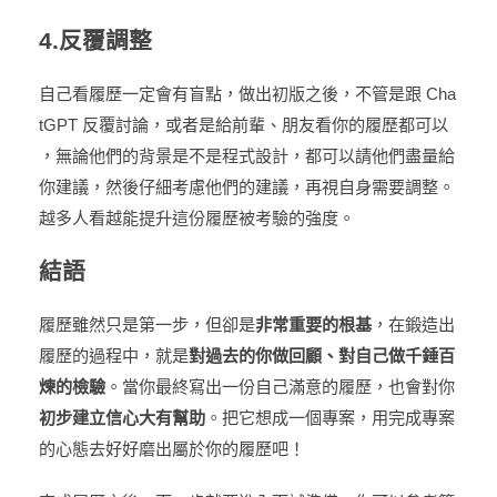
4.反覆調整
自己看履歷一定會有盲點，做出初版之後，不管是跟 Cha
tGPT 反覆討論，或者是給前輩、朋友看你的履歷都可以
，無論他們的背景是不是程式設計，都可以請他們盡量給
你建議，然後仔細考慮他們的建議，再視自身需要調整。
越多人看越能提升這份履歷被考驗的強度。
結語
履歷雖然只是第一步，但卻是
非常重要的根基
，在鍛造出
履歷的過程中，就是
對過去的你做回顧、對自己做千錘百
煉的檢驗
。當你最終寫出一份自己滿意的履歷，也會對你
初步建立信心大有幫助
。把它想成一個專案，用完成專案
的心態去好好磨出屬於你的履歷吧！