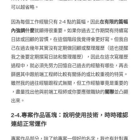
可以越省略。
因為每個工作經驗只有 2-4 點的篇幅，因此
在有限的篇幅
內強調什麼
就顯得很重要。如果你過去工作期間有持續寫
日誌或回顧的習慣，在這個階段我覺得會更好寫。但我自
己在過去幾年其實沒有定期做回顧或整理履歷（這也提醒
我之後要定期撰寫日誌和整理履歷），因此在這次寫履歷
過程中，就必須先努力回憶自己過去的經驗有哪些，再去
篩選其中跟前端工程師比較有關係的或比較重視的特質。
雖然我的過往經驗跟程式無關，但工作經驗畢竟是重要的
，盡量找出他與前端工程師或你要應徵職缺的
關聯
並凸顯
出來。
2-4.專案作品區塊：說明使用技術，時時確認
連結正常運作
專案作品部分，除了給專案一個好的名字，我也有針對專