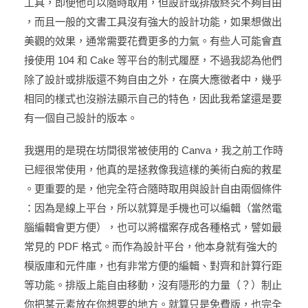
工具，即便他可以隨時取用，但設計或排版終究不夠自由
，而且一般的文書工具沒有強大的設計功能，如果想做出
美觀的效果，通常需要花費更多的力氣。有些人可能會直
接使用 104 和 Cake 等平台的制式履歷，不過我認為他們
除了設計或排版還不夠自由之外，在廣大應徵者中，幾乎
相同的樣式也沒辦法顯示自己的特色，因此我希望還是要
有一個自己設計的版本。
我選用的是現在坊間很常被使用的 Canva，我之前工作時
已經很常使用，他真的是拯救像我這樣的美術白痴的救星
。更重要的是，他完全符合隨時取用與設計自由兩個條件
：因為是線上平台，所以就算是手機也可以編輯（當然電
腦編輯會更方便），也可以將檔案存成各種格式，譬如最
常見的 PDF 格式。而作為設計平台，他本身就有強大的
模版庫和元件庫，也有非常方便的編輯、對齊和計算行距
等功能。排版上能自由移動，沒有隱形的力量（？）制止
你把某元素放在你想要的地方。就算只是免費版，也完全