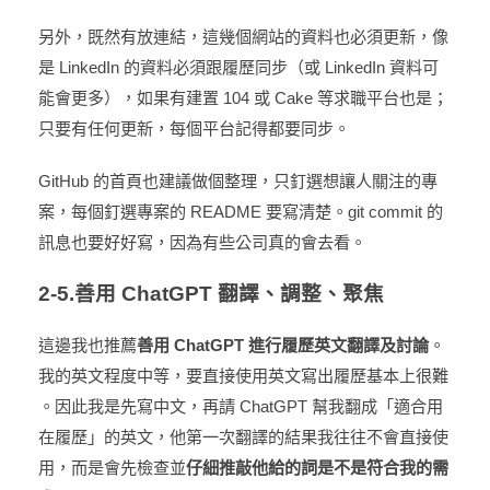
另外，既然有放連結，這幾個網站的資料也必須更新，像
是 LinkedIn 的資料必須跟履歷同步（或 LinkedIn 資料可
能會更多），如果有建置 104 或 Cake 等求職平台也是；
只要有任何更新，每個平台記得都要同步。
GitHub 的首頁也建議做個整理，只釘選想讓人關注的專
案，每個釘選專案的 README 要寫清楚。git commit 的
訊息也要好好寫，因為有些公司真的會去看。
2-5.善用 ChatGPT 翻譯、調整、聚焦
這邊我也推薦
善用 ChatGPT 進行履歷英文翻譯及討論
。
我的英文程度中等，要直接使用英文寫出履歷基本上很難
。因此我是先寫中文，再請 ChatGPT 幫我翻成「適合用
在履歷」的英文，他第一次翻譯的結果我往往不會直接使
用，而是會先檢查並
仔細推敲他給的詞是不是符合我的需