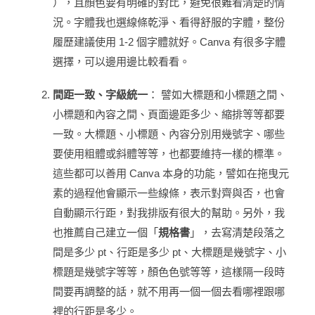
），且顏色要有明確的對比，避免很難看清楚的情
況。字體我也選線條乾淨、看得舒服的字體，整份
履歷建議使用 1-2 個字體就好。Canva 有很多字體
選擇，可以邊用邊比較看看。
間距一致、字級統一
： 譬如大標題和小標題之間、
小標題和內容之間、頁面邊距多少、縮排等等都要
一致。大標題、小標題、內容分別用幾號字、哪些
要使用粗體或斜體等等，也都要維持一樣的標準。
這些都可以善用 Canva 本身的功能，譬如在拖曳元
素的過程他會顯示一些線條，表示對齊與否，也會
自動顯示行距，對我排版有很大的幫助。另外，我
也推薦自己建立一個「
規格書
」，去寫清楚段落之
間是多少 pt、行距是多少 pt、大標題是幾號字、小
標題是幾號字等等，顏色色號等等，這樣隔一段時
間要再調整的話，就不用再一個一個去看哪裡跟哪
裡的行距是多少。