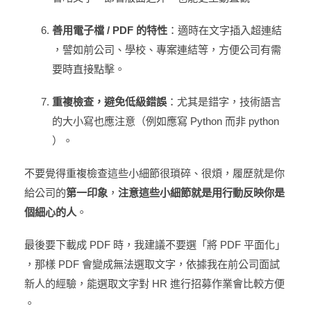
善用電子檔 / PDF 的特性
：適時在文字插入超連結
，譬如前公司、學校、專案連結等，方便公司有需
要時直接點擊。
重複檢查，避免低級錯誤
：尤其是錯字，技術語言
的大小寫也應注意（例如應寫 Python 而非 python
）。
不要覺得重複檢查這些小細節很瑣碎、很煩，履歷就是你
給公司的
第一印象
，
注意這些小細節就是用行動反映你是
個細心的人
。
最後要下載成 PDF 時，我建議不要選「將 PDF 平面化」
，那樣 PDF 會變成無法選取文字，依據我在前公司面試
新人的經驗，能選取文字對 HR 進行招募作業會比較方便
。