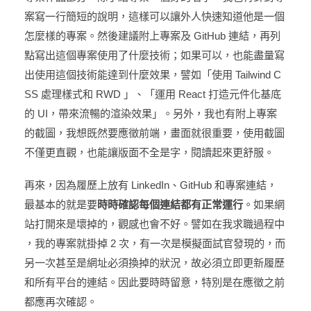
案寫一行簡短的說明，這樣可以讓外人快速知道他是一個
怎麼樣的專案。然後建議附上專案及 GitHub 連結，再列
點寫出這個專案使用了什麼技術；如果可以，也能盡量寫
出使用這個技術能達到什麼效果，譬如「使用 Tailwind C
SS 處理樣式和 RWD 」、「運用 React 打造元件化基底
的 UI，帶來流暢的渲染效果」。另外，我也有附上專案
的截圖，我想既然要應徵前端，畫面就很重要，使用截圖
不僅更直觀，也能讓版面不全是字，閱讀起來更舒服。
再來，因為履歷上放有 LinkedIn、GitHub 和專案連結，
最基本的就是要
時時確認每個連結都有正常運行
。如果網
站打開來是壞掉的，觀感也會不好。譬如在我求職過程中
，我的專案就掛掉 2 次，有一次是模擬面試官發現的，而
另一次甚至是網址必須換掉的狀況，故必須立即更新履歷
和所有平台的連結。因此要時時留意，特別是在應徵之前
都應再次確認。