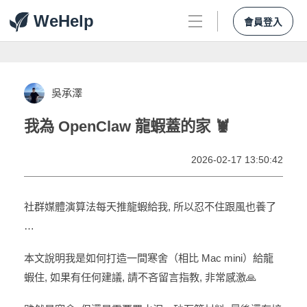
WeHelp
會員登入
吳承澤
我為 OpenClaw 龍蝦蓋的家 🦞
2026-02-17 13:50:42
社群媒體演算法每天推龍蝦給我, 所以忍不住跟風也養了
…
本文說明我是如何打造一間寒舍（相比 Mac mini）給龍
蝦住, 如果有任何建議, 請不吝留言指教, 非常感激🙏