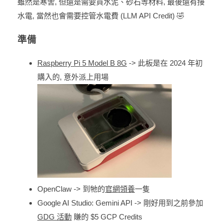
雖然是寒舍, 但還是需要買水泥、砂石等材料, 最後還有接
水電, 當然也會需要控管水電費 (LLM API Credit) 🤣
準備
Raspberry Pi 5 Model B 8G
-> 此板是在 2024 年初
購入的, 意外派上用場
OpenClaw -> 到牠的
官網領養
一隻
Google AI Studio: Gemini API -> 剛好用到之前參加
GDG 活動
賺的 $5 GCP Credits