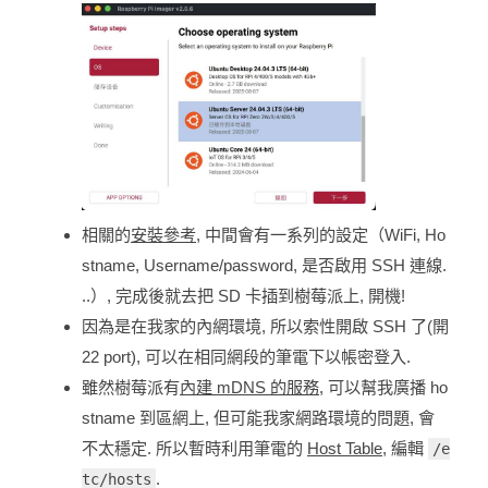
相關的
安裝參考
, 中間會有一系列的設定（WiFi, Ho
stname, Username/password, 是否啟用 SSH 連線.
..）, 完成後就去把 SD 卡插到樹莓派上, 開機!
因為是在我家的內網環境, 所以索性開啟 SSH 了(開
22 port), 可以在相同網段的筆電下以帳密登入.
雖然樹莓派有
內建 mDNS 的服務
, 可以幫我廣播 ho
stname 到區網上, 但可能我家網路環境的問題, 會
不太穩定. 所以暫時利用筆電的
Host Table
, 編輯
/e
.
tc/hosts