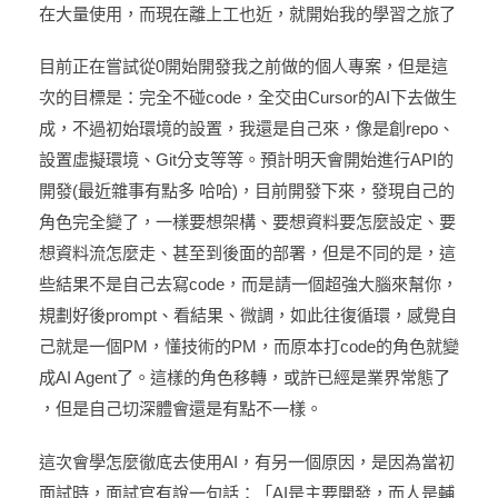
在大量使用，而現在離上工也近，就開始我的學習之旅了
目前正在嘗試從0開始開發我之前做的個人專案，但是這
次的目標是：完全不碰code，全交由Cursor的AI下去做生
成，不過初始環境的設置，我還是自己來，像是創repo、
設置虛擬環境、Git分支等等。預計明天會開始進行API的
開發(最近雜事有點多 哈哈)，目前開發下來，發現自己的
角色完全變了，一樣要想架構、要想資料要怎麼設定、要
想資料流怎麼走、甚至到後面的部署，但是不同的是，這
些結果不是自己去寫code，而是請一個超強大腦來幫你，
規劃好後prompt、看結果、微調，如此往復循環，感覺自
己就是一個PM，懂技術的PM，而原本打code的角色就變
成AI Agent了。這樣的角色移轉，或許已經是業界常態了
，但是自己切深體會還是有點不一樣。
這次會學怎麼徹底去使用AI，有另一個原因，是因為當初
面試時，面試官有說一句話：「AI是主要開發，而人是輔