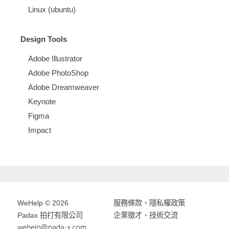
Linux (ubuntu)
Design Tools
Adobe Illustrator
Adobe PhotoShop
Adobe Dreamweaver
Keynote
Figma
Impact
WeHelp © 2026
服務條款
、
隱私權政策
Padax 拍打有限公司
企業徵才、技術交流