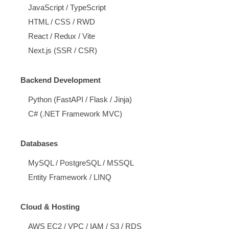
JavaScript / TypeScript
HTML / CSS / RWD
React / Redux / Vite
Next.js (SSR / CSR)
Backend Development
Python (FastAPI / Flask / Jinja)
C# (.NET Framework MVC)
Databases
MySQL / PostgreSQL / MSSQL
Entity Framework / LINQ
Cloud & Hosting
AWS EC2 / VPC / IAM / S3 / RDS