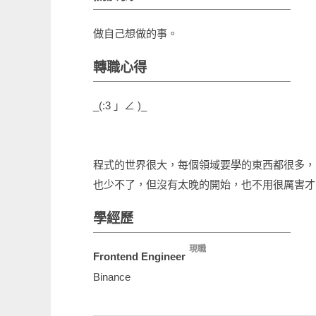
做自己想做的事。
轉職心得
_(:3 」∠ )_
程式的世界很大，每個領域要學的東西都很多，
也少不了，但沒有太晚的開始，也不用很厲害才
學經歷
現職
Frontend Engineer
Binance