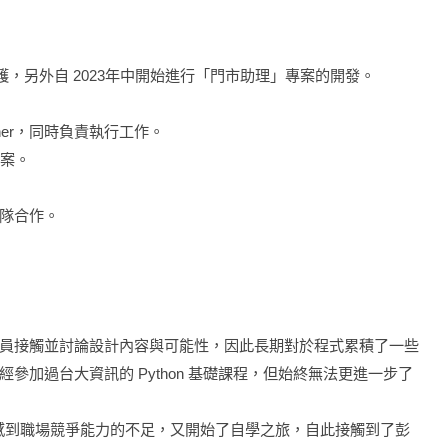
護，另外自 2023年中開始進行「門市助理」專案的開發。
igner，同時負責執行工作。
專案。
隊合作。
員接觸並討論設計內容與可能性，因此長期對於程式累積了一些
參加過台大資訊的 Python 基礎課程，但始終無法更進一步了
我感到職場競爭能力的不足，又開始了自學之旅，自此接觸到了彭