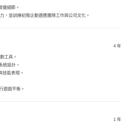
認營運細節。
能力，並訓練初階企劃適應團隊工作與公司文化。
4 年
企劃工具。
與系統設計。
作與技能表現。
進行遊戲平衡。
1 年