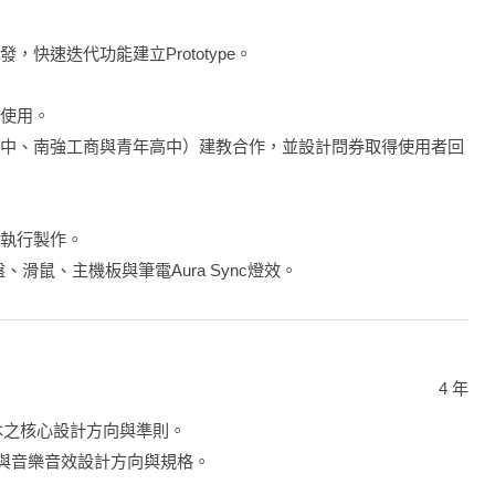
，快速迭代功能建立Prototype。
控使用。
泰高中、南強工商與青年高中）建教合作，並設計問券取得使用者回
與執行製作。
、滑鼠、主機板與筆電Aura Sync燈效。
4 年
版本之核心設計方向與準則。
UX與音樂音效設計方向與規格。