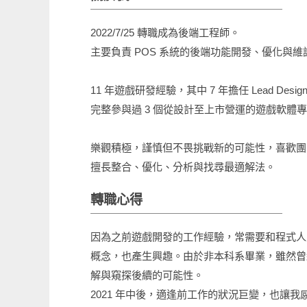
2022/7/25 轉職成為後端工程師。
主要負責 POS 系統的後端功能開發、優化與維
11 年遊戲研發經驗，其中 7 年擔任 Lead Des
完整參與過 3 個從設計至上市營運的遊戲軟體
樂觀積極，謹慎但不畏挑戰新的可能性，喜歡團
擅長整合、優化、分析與找尋最適解法。
轉職心得
因為之前遊戲開發的工作經驗，常需要和程式人
概念，也產生興趣。由於非本科系畢業，雖然曾經
解與窺探後續的可能性。
2021 年中後，適逢前工作的狀況巨變，也讓