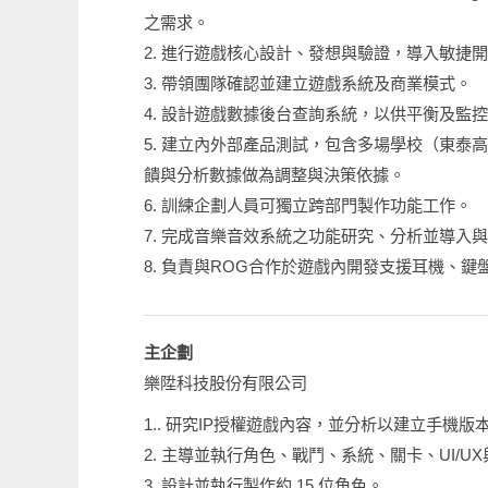
之需求。
2. 進行遊戲核心設計、發想與驗證，導入敏捷開發
3. 帶領團隊確認並建立遊戲系統及商業模式。
4. 設計遊戲數據後台查詢系統，以供平衡及監
5. 建立內外部產品測試，包含多場學校（東
饋與分析數據做為調整與決策依據。
6. 訓練企劃人員可獨立跨部門製作功能工作。
7. 完成音樂音效系統之功能研究、分析並導入
8. 負責與ROG合作於遊戲內開發支援耳機、鍵盤
主企劃
樂陞科技股份有限公司
1.. 研究IP授權遊戲內容，並分析以建立手機
2. 主導並執行角色、戰鬥、系統、關卡、UI/
3. 設計並執行製作約 15 位角色。