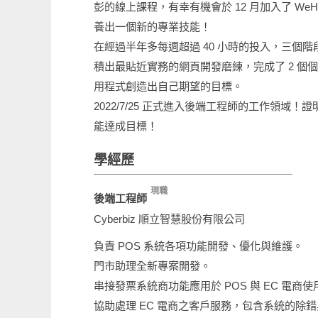
彭的線上課程，有幸有機會於 12 月加入了 WeH
養出一個新的專業技能！
在經過半年多每週超過 40 小時的投入，三個
積出最貼近實務的網頁開發磨練，完成了 2 
用程式創造出自己期望的目標。
2022/7/25 正式進入後端工程師的工作領域
能達成目標！
學經歷
現職
後端工程師
Cyberbiz 順立智慧股份有限公司
負責 POS 系統各項功能開發、優化與維護。
門市助理全新專案開發。
串接發票系統商功能應用於 POS 與 EC 電商使
協助處理 EC 電商之客戶服務，包含系統的除