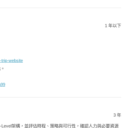
1 年以下
-trip-website
站。
n99
3 年
h-Level架構，並評估時程、策略與可行性，確認人力與必要資源