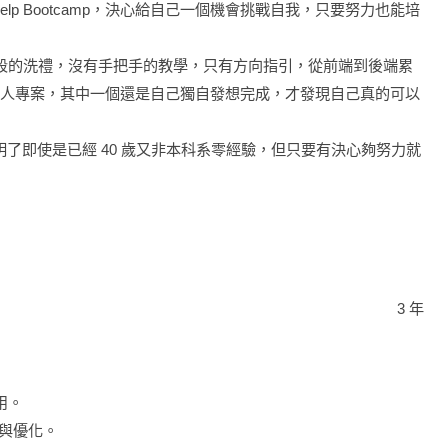
elp Bootcamp，決心給自己一個機會挑戰自我，只要努力也能培
階段的洗禮，沒有手把手的教學，只有方向指引，從前端到後端累
個個人專案，其中一個還是自己獨自發想完成，才發現自己真的可以
！證明了即使是已經 40 歲又非本科系零經驗，但只要有決心夠努力就
3 年
用。
錯與優化。