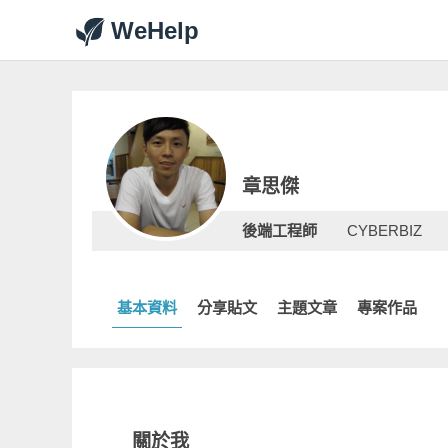
WeHelp
章思傑
後端工程師
CYBERBIZ
基本資料
分享貼文
主題文章
專案作品
關於我