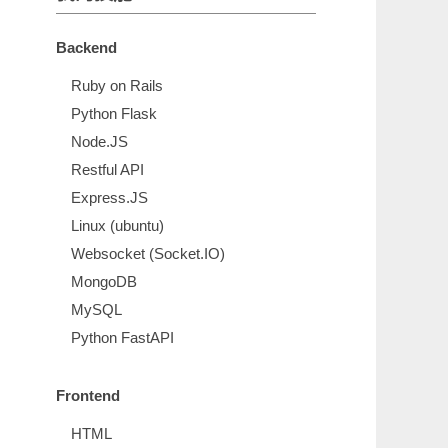
Backend
Ruby on Rails
Python Flask
Node.JS
Restful API
Express.JS
Linux (ubuntu)
Websocket (Socket.IO)
MongoDB
MySQL
Python FastAPI
Frontend
HTML