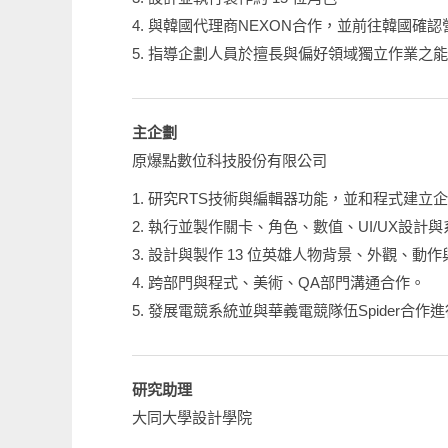
4. 與韓國代理商NEXON合作，並前往韓國確
5. 指導企劃人員於擅長與偏好領域獨立作業之
主企劃
原爆點數位科技股份有限公司
1. 研究RTS技術與編輯器功能，並和程式建立
2. 執行並製作關卡、角色、數值、UI/UX設計
3. 設計與製作 13 位英雄人物背景、外觀、動
4. 跨部門與程式、美術、QA部門溝通合作。
5. 發展電競系統並與華義電競隊伍Spider合作
研究助理
大同大學設計學院